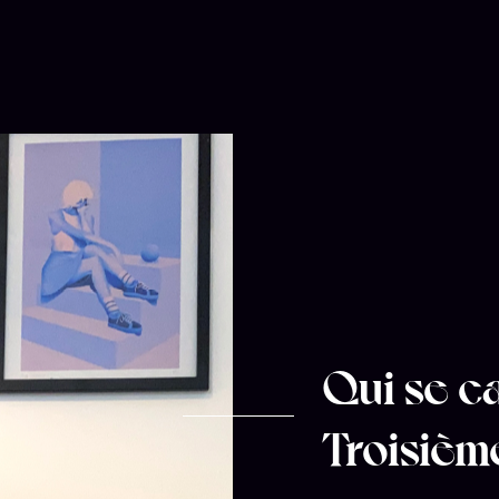
Qui se c
Troisièm