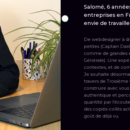
Salomé, 6 années
entreprises en Fr
envie de travaill
De webdesigner à dire
petites (Captain Das
comme de grandes en
Générale). Une expéri
contextes, et de co
Je souhaite désorma
travers de Troisième 
construire avec vous
authentique et percut
quantité par l'écoute
des copiés-collés ac
goût de déjà vu.