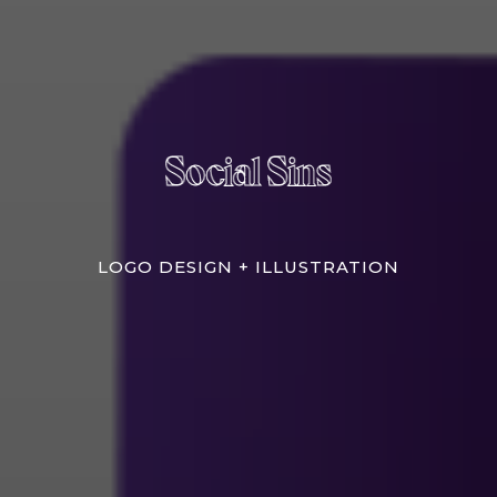
Social Sins
Social Sins
LOGO DESIGN + ILLUSTRATION